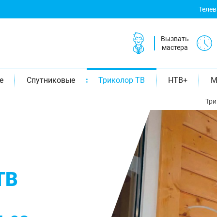
Теле
Вызвать
мастера
е
Спутниковые
Триколор ТВ
НТВ+
М
Три
ТВ