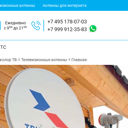
визионные антенны
Антенны для интернета
+7 495 178-07-03
Ежедневно
00
00
с 9
до 21
+7 999 912-35-83
ТС
колор ТВ
Телевизионные антенны
Главная