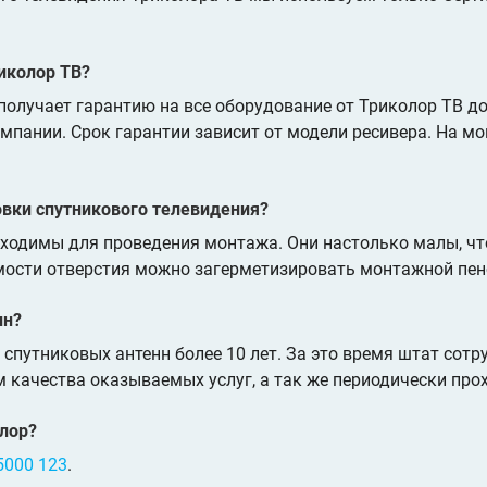
риколор ТВ?
олучает гарантию на все оборудование от Триколор ТВ до
омпании. Срок гарантии зависит от модели ресивера. На м
овки спутникового телевидения?
бходимы для проведения монтажа. Они настолько малы, чт
имости отверстия можно загерметизировать монтажной пен
нн?
спутниковых антенн более 10 лет. За это время штат сотр
 качества оказываемых услуг, а так же периодически пр
олор?
5000 123
.