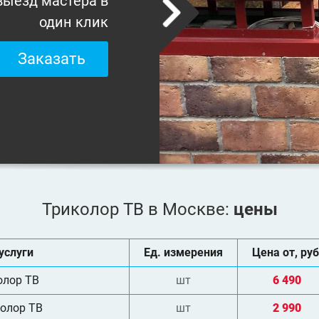
выезд мастера в
один клик
Заказать
Триколор ТВ в Москве:
цены
услуги
Ед. измерения
Цена от, руб
олор ТВ
шт
6 490
колор ТВ
шт
2 990