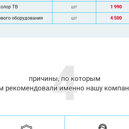
колор ТВ
шт
1 990
ового оборудования
шт
4 500
4
причины, по которым
м рекомендовали именно нашу компа