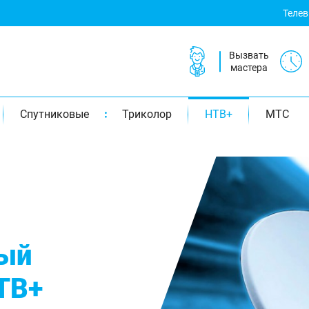
Теле
Вызвать
мастера
Спутниковые
Триколор
НТВ+
МТС
ый
ТВ+