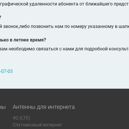
еографической удаленности абонента от ближайшего предст
?
й звонок,либо позвонить нам по номеру указанному в шапк
лько в летнее время?
вам необходимо связаться с нами для подробной консульт
-07-03
ны
Антенны для интернета
4G (LTE)
Спутниковый интернет