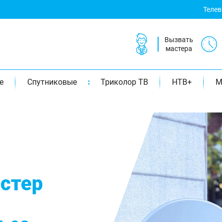
Теле
Вызвать
мастера
е
Спутниковые
Триколор ТВ
НТВ+
М
стер