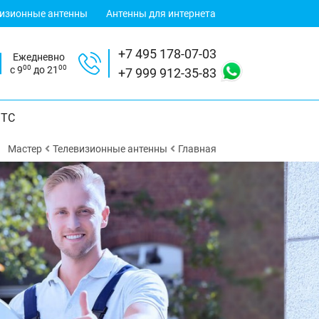
визионные антенны
Антенны для интернета
+7 495 178-07-03
Ежедневно
00
00
с 9
до 21
+7 999 912-35-83
ТС
Мастер
Телевизионные антенны
Главная